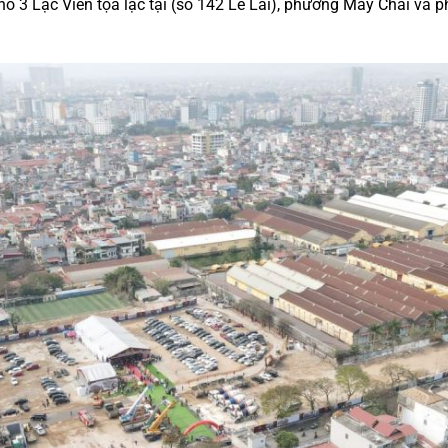
ho 3 Lạc Viên tọa lạc tại (số 142 Lê Lai), phường Máy Chai và