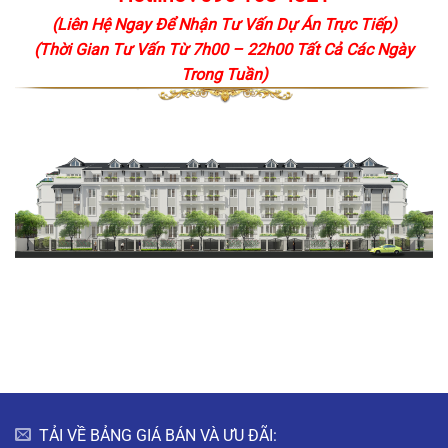
(Liên Hệ Ngay Để Nhận Tư Vấn Dự Án Trực Tiếp)
(Thời Gian Tư Vấn Từ 7h00 – 22h00 Tất Cả Các Ngày
Trong Tuần)
TẢI VỀ BẢNG GIÁ BÁN VÀ ƯU ĐÃI: