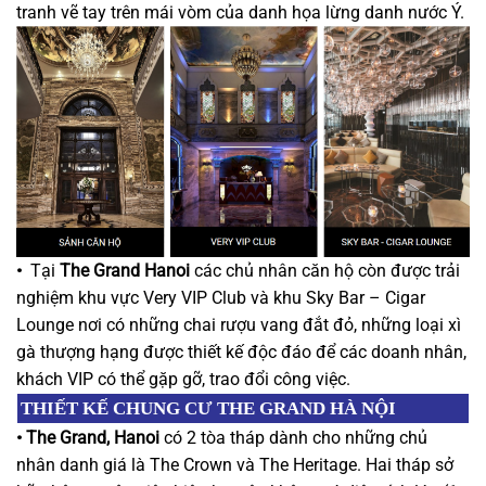
tranh vẽ tay trên mái vòm của danh họa lừng danh nước Ý.
•
Tại
The Grand Hanoi
các chủ nhân căn hộ còn được trải
nghiệm khu vực Very VIP Club và khu Sky Bar – Cigar
Lounge nơi có những chai rượu vang đắt đỏ, những loại xì
gà thượng hạng được thiết kế độc đáo để các doanh nhân,
khách VIP có thể gặp gỡ, trao đổi công việc.
THIẾT KẾ CHUNG CƯ THE GRAND HÀ NỘI
•
The Grand, Hanoi
có 2 tòa tháp dành cho những chủ
nhân danh giá là The Crown và The Heritage. Hai tháp sở