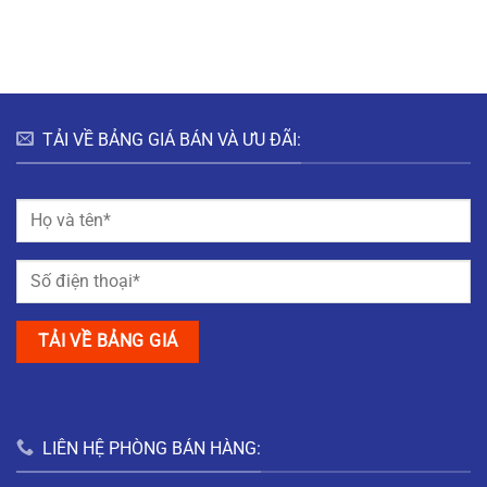
HƯNG
HÀ
ĐÔ
BẮC
NAM
THỊ
GIANG
MỸ
TRUNG
NAM
ĐỊNH
TẢI VỀ BẢNG GIÁ BÁN VÀ ƯU ĐÃI:
LIÊN HỆ PHÒNG BÁN HÀNG: