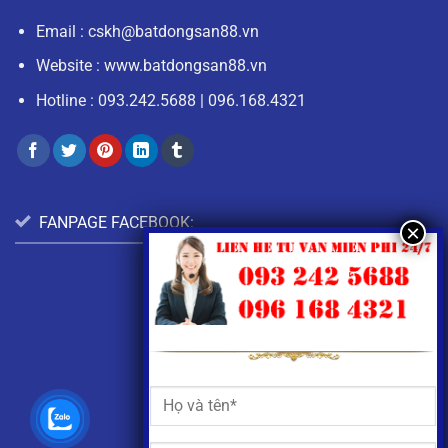
Email :
cskh@batdongsan88.vn
Website : www.batdongsan88.vn
Hotline :
093.242.5688
|
096.168.4321
FANPAGE FACEBOOK: