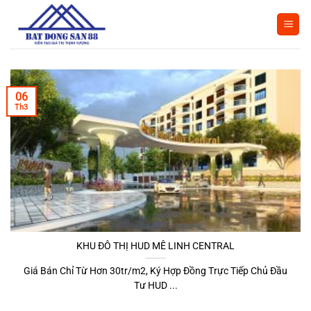
Bỏ
qua
nội
dung
06
Th3
KHU ĐÔ THỊ HUD MÊ LINH CENTRAL
Giá Bán Chỉ Từ Hơn 30tr/m2, Ký Hợp Đồng Trực Tiếp Chủ Đầu
Tư HUD ...