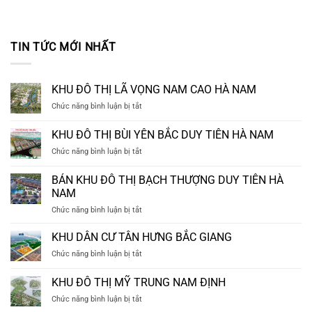
TIN TỨC MỚI NHẤT
KHU ĐÔ THỊ LÃ VỌNG NAM CAO HÀ NAM
ở
Chức năng bình luận bị tắt
KHU
ĐÔ
KHU ĐÔ THỊ BÙI YÊN BẮC DUY TIÊN HÀ NAM
THỊ
ở
Chức năng bình luận bị tắt
LÃ
KHU
VỌNG
ĐÔ
NAM
BÁN KHU ĐÔ THỊ BẠCH THƯỢNG DUY TIÊN HÀ
THỊ
CAO
NAM
BÙI
HÀ
ở
Chức năng bình luận bị tắt
YÊN
NAM
BÁN
BẮC
KHU
DUY
KHU DÂN CƯ TÂN HƯNG BẮC GIANG
ĐÔ
TIÊN
ở
Chức năng bình luận bị tắt
THỊ
HÀ
KHU
BẠCH
NAM
DÂN
KHU ĐÔ THỊ MỸ TRUNG NAM ĐỊNH
THƯỢNG
CƯ
DUY
ở
Chức năng bình luận bị tắt
TÂN
TIÊN
KHU