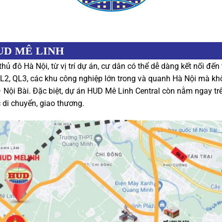
UD MÊ LINH
hủ đô Hà Nội, từ vị trí dự án, cư dân có thể dễ dàng kết nối đế
QL2, QL3, các khu công nghiệp lớn trong và quanh Hà Nội mà kh
Nội Bài. Đặc biệt, dự án HUD Mê Linh Central còn nằm ngay t
c di chuyển, giao thương.