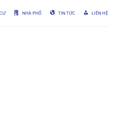
CƯ
NHÀ PHỐ
TIN TỨC
LIÊN HỆ