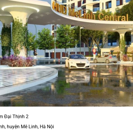
m Đại Thịnh 2
h, huyện Mê Linh, Hà Nội