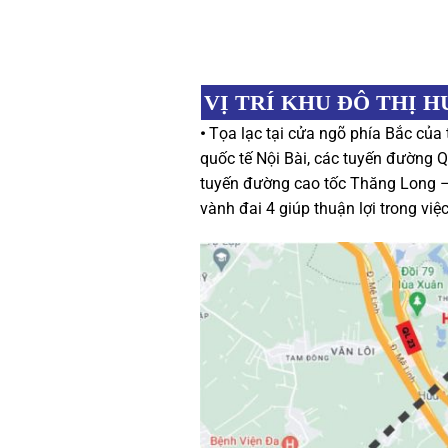
VỊ TRÍ
KHU ĐÔ THỊ H
•
Tọa lạc tại cửa ngõ phía Bắc của t
quốc tế Nội Bài, các tuyến đường 
tuyến đường cao tốc Thăng Long – 
vành đai 4 giúp thuận lợi trong việ