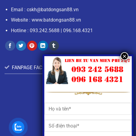
Email :
cskh@batdongsan88.vn
Website : www.batdongsan88.vn
Hotline :
093.242.5688
|
096.168.4321
FANPAGE FACEBOOK: