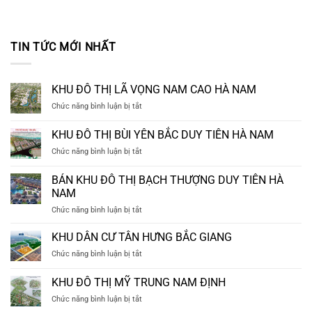
TIN TỨC MỚI NHẤT
KHU ĐÔ THỊ LÃ VỌNG NAM CAO HÀ NAM
ở
Chức năng bình luận bị tắt
KHU
ĐÔ
KHU ĐÔ THỊ BÙI YÊN BẮC DUY TIÊN HÀ NAM
THỊ
ở
Chức năng bình luận bị tắt
LÃ
KHU
VỌNG
ĐÔ
NAM
BÁN KHU ĐÔ THỊ BẠCH THƯỢNG DUY TIÊN HÀ
THỊ
CAO
NAM
BÙI
HÀ
ở
Chức năng bình luận bị tắt
YÊN
NAM
BÁN
BẮC
KHU
DUY
KHU DÂN CƯ TÂN HƯNG BẮC GIANG
ĐÔ
TIÊN
ở
Chức năng bình luận bị tắt
THỊ
HÀ
KHU
BẠCH
NAM
DÂN
KHU ĐÔ THỊ MỸ TRUNG NAM ĐỊNH
THƯỢNG
CƯ
DUY
ở
Chức năng bình luận bị tắt
TÂN
TIÊN
KHU