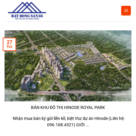
Bỏ
qua
nội
dung
27
Th2
BÁN KHU ĐÔ THỊ HINODE ROYAL PARK
Nhận mua bán ký gửi liền kề, biệt thự dự án Hinode (Liên hệ:
096.168.4321) GIỚI ...