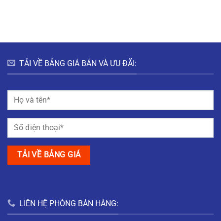
HƯNG
HÀ
ĐÔ
BẮC
NAM
THỊ
GIANG
MỸ
TRUNG
NAM
ĐỊNH
TẢI VỀ BẢNG GIÁ BÁN VÀ ƯU ĐÃI:
LIÊN HỆ PHÒNG BÁN HÀNG: