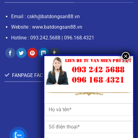
Email :
cskh@batdongsan88.vn
Website : www.batdongsan88.vn
Hotline :
093.242.5688
|
096.168.4321
FANPAGE FACEBOOK: