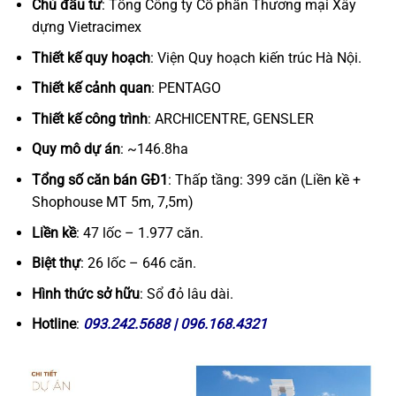
Chủ đầu tư
: Tổng Công ty Cổ phần Thương mại Xây
dựng Vietracimex
Thiết kế quy hoạch
: Viện Quy hoạch kiến trúc Hà Nội.
Thiết kế cảnh quan
: PENTAGO
Thiết kế công trình
: ARCHICENTRE, GENSLER
Quy mô dự án
: ~146.8ha
Tổng số căn bán GĐ1
: Thấp tầng: 399 căn (Liền kề +
Shophouse MT 5m, 7,5m)
Liền kề
: 47 lốc – 1.977 căn.
Biệt thự
: 26 lốc – 646 căn.
Hình thức sở hữu
: Sổ đỏ lâu dài.
Hotline
:
093.242.5688 | 096.168.4321