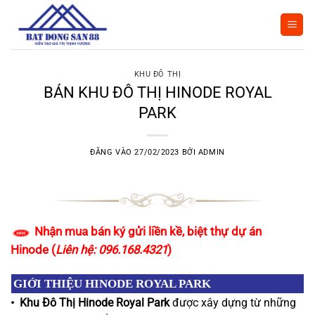
Bỏ
qua
nội
dung
KHU ĐÔ THỊ
BÁN KHU ĐÔ THỊ HINODE ROYAL
PARK
ĐĂNG VÀO
27/02/2023
BỞI
ADMIN
Nhận mua bán ký gửi liền kề, biệt thự dự án
Hinode (
Liên hệ: 096.168.4321
)
GIỚI THIỆU HINODE ROYAL PARK
•
Khu Đô Thị Hinode Royal Park
được xây dựng từ những