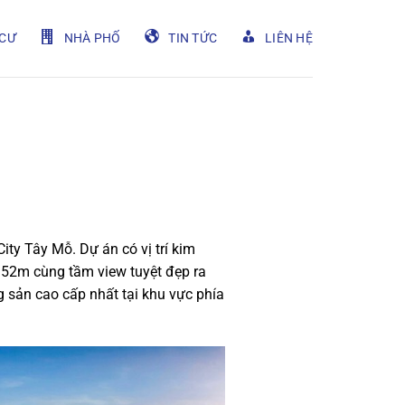
CƯ
NHÀ PHỐ
TIN TỨC
LIÊN HỆ
ty Tây Mỗ. Dự án có vị trí kim
 52m cùng tầm view tuyệt đẹp ra
 sản cao cấp nhất tại khu vực phía