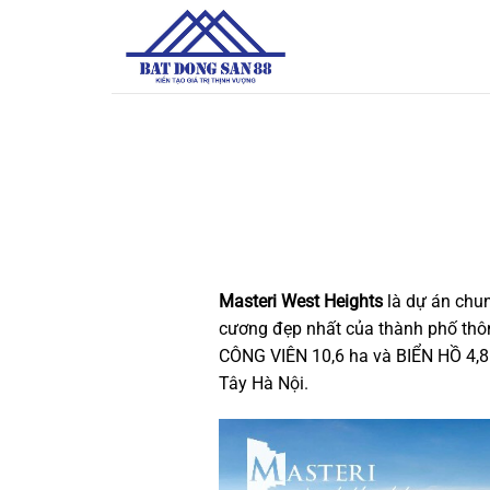
Bỏ
qua
nội
dung
Masteri West Heights
là dự án chun
cương đẹp nhất của thành phố thô
CÔNG VIÊN 10,6 ha và BIỂN HỒ 4,8 
Tây Hà Nội.