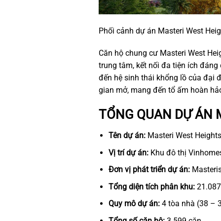
Phối cảnh dự án Masteri West Hei
Căn hộ chung cư Masteri West Heigh
trung tâm, kết nối đa tiện ích đáng
đến hệ sinh thái khổng lồ của đại 
gian mở, mang đến tổ ấm hoàn hảo
TỔNG QUAN DỰ ÁN 
Tên dự án:
Masteri West Height
Vị trí dự án:
Khu đô thị Vinhomes
Đơn vị phát triển dự án:
Masteri
Tổng diện tích phân khu:
21.08
Quy mô dự án:
4 tòa nhà (38 – 
Tổng số căn hộ:
3.599 căn