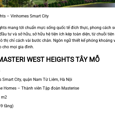
ghts – Vinhomes Smart City
ts mang tới chuẩn mực sống quốc tế đích thực, phong cách sống
 đầu tư và sở hữu, sở hữu hệ tiện ích kép toàn diện, từ chuỗi tiệ
đô thị chỉ cách vài bước chân. Ngôn ngữ thiết kế phóng khoáng
 cho mọi gia đình.
MASTERI WEST HEIGHTS TÂY MỖ
s
 Smart City, quận Nam Từ Liêm, Hà Nội
se Homes – Thành viên Tập đoàn Masterise
7 m2
39 tầng)