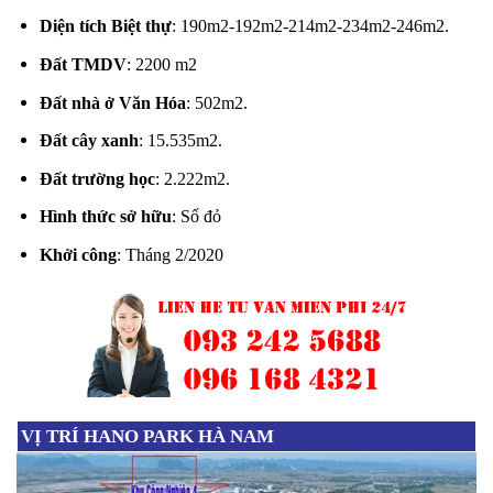
Diện tích Biệt thự
: 190m2-192m2-214m2-234m2-246m2.
Đất TMDV
: 2200 m2
Đất nhà ở Văn Hóa
: 502m2.
Đất cây xanh
: 15.535m2.
Đất trường học
: 2.222m2.
Hình thức sở hữu
: Sổ đỏ
Khởi công
: Tháng 2/2020
VỊ TRÍ HANO PARK HÀ NAM