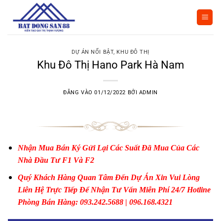
Bỏ
qua
nội
dung
DỰ ÁN NỔI BẬT
,
KHU ĐÔ THỊ
Khu Đô Thị Hano Park Hà Nam
ĐĂNG VÀO
01/12/2022
BỞI
ADMIN
Nhận Mua Bán Ký Gửi Lại Các Suất Đã Mua Của Các
Nhà Đầu Tư F1 Và F2
Quý Khách Hàng Quan Tâm Đến Dự Án Xin Vui Lòng
Liên Hệ Trực Tiếp Để Nhận Tư Vấn Miễn Phí 24/7 Hotline
Phòng Bán Hàng: 093.242.5688 | 096.168.4321