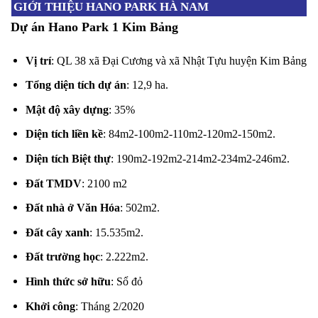
GIỚI THIỆU HANO PARK HÀ NAM
Dự án Hano Park 1 Kim Bảng
Vị trí
: QL 38 xã Đại Cương và xã Nhật Tựu huyện Kim Bảng
Tổng diện tích dự án
: 12,9 ha.
Mật độ xây dựng
: 35%
Diện tích liền kề
: 84m2-100m2-110m2-120m2-150m2.
Diện tích Biệt thự
: 190m2-192m2-214m2-234m2-246m2.
Đất TMDV
: 2100 m2
Đất nhà ở Văn Hóa
: 502m2.
Đất cây xanh
: 15.535m2.
Đất trường học
: 2.222m2.
Hình thức sở hữu
: Sổ đỏ
Khởi công
: Tháng 2/2020