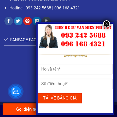
Hotline :
093.242.5688
|
096.168.4321
FANPAGE FACEBOOK:
Gọi điện ngay
Tải báo giá
© Copyright 2022 |
Đã Đăng Ký Bộ Công Thương