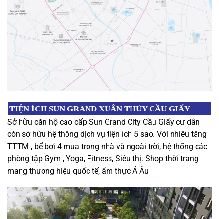
TIỆN ÍCH SUN GRAND XUÂN THỦY CẦU GIẤY
Sở hữu căn hộ cao cấp Sun Grand City Cầu Giấy cư dân
còn sở hữu hệ thống dịch vụ tiện ích 5 sao. Với nhiều tầng
TTTM , bể bơi 4 mua trong nhà và ngoài trời, hệ thống các
phòng tập Gym , Yoga, Fitness, Siêu thị. Shop thời trang
mang thương hiệu quốc tế, ẩm thực Á Âu