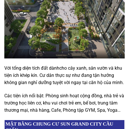
Với tổng diện tích đất dànhcho cây xanh, sân vườn và khu
tiện ích khép kín. Cư dân thực sự như đang tận hưởng
không gian nghỉ dưỡng tuyệt vời ngay tại căn hộ của mình.
Các tiện ích nổi bật: Phòng sinh hoạt cộng đồng, nhà trẻ và
trường học liên cơ, khu vui chơi trẻ em, bể bơi, trung tâm
thương mại, nhà hàng, Cafe, Phòng tập GYM, Spa, Yoga…
MẶT BẰNG CHUNG CƯ SUN GRAND CITY CẦU