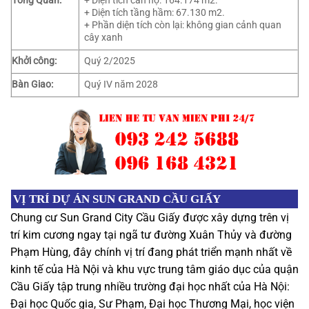
Tổng Quan:
+ Diện tích căn hộ: 164.174 m2.
+ Diện tích tầng hầm: 67.130 m2.
+ Phần diện tích còn lại: không gian cảnh quan
cây xanh
Khởi công:
Quý 2/2025
Bàn Giao:
Quý IV năm 2028
VỊ TRÍ DỰ ÁN SUN GRAND CẦU GIẤY
Chung cư Sun Grand City Cầu Giấy
được xây dựng trên vị
trí kim cương ngay tại ngã tư đường Xuân Thủy và đường
Phạm Hùng, đây chính vị trí đang phát triển mạnh nhất về
kinh tế của Hà Nội và khu vực trung tâm giáo dục của quận
Cầu Giấy tập trung nhiều trường đại học nhất của Hà Nội:
Đại học Quốc gia, Sư Phạm, Đại học Thương Mại, học viện