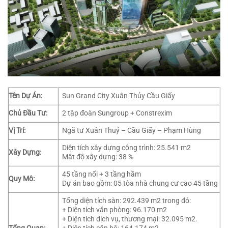
Tên Dự Án:
Sun Grand City Xuân Thủy Cầu Giấy
Chủ Đầu Tư:
2 tập đoàn Sungroup + Constrexim
Vị Trí:
Ngã tư Xuân Thuỷ – Cầu Giấy – Phạm Hùng
Diện tích xây dựng công trình: 25.541 m2
Xây Dựng:
Mật độ xây dựng: 38 %
45 tầng nổi + 3 tầng hầm
Quy Mô:
Dự án bao gồm: 05 tòa nhà chung cư cao 45 tầng
Tổng diện tích sàn: 292.439 m2 trong đó:
+ Diện tích văn phòng: 96.170 m2
+ Diện tích dịch vụ, thương mại: 32.095 m2.