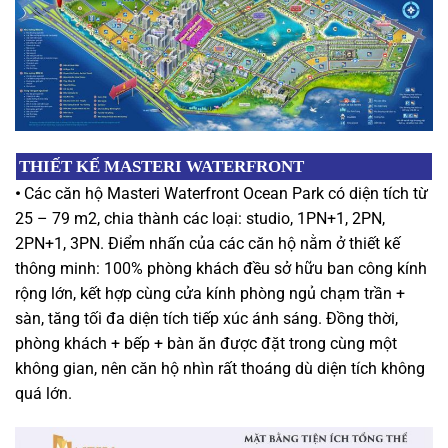
THIẾT KẾ
MASTERI WATERFRONT
•
Các căn hộ Masteri Waterfront Ocean Park có diện tích từ
25 – 79 m2, chia thành các loại: studio, 1PN+1, 2PN,
2PN+1, 3PN. Điểm nhấn của các căn hộ nằm ở thiết kế
thông minh: 100% phòng khách đều sở hữu ban công kính
rộng lớn, kết hợp cùng cửa kính phòng ngủ chạm trần +
sàn, tăng tối đa diện tích tiếp xúc ánh sáng. Đồng thời,
phòng khách + bếp + bàn ăn được đặt trong cùng một
không gian, nên căn hộ nhìn rất thoáng dù diện tích không
quá lớn.