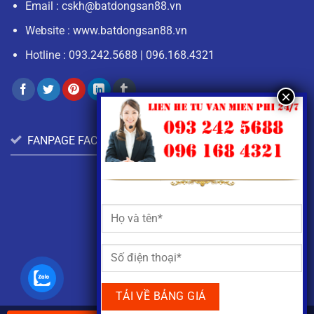
Email :
cskh@batdongsan88.vn
Website : www.batdongsan88.vn
Hotline :
093.242.5688
|
096.168.4321
FANPAGE FACEBOOK: