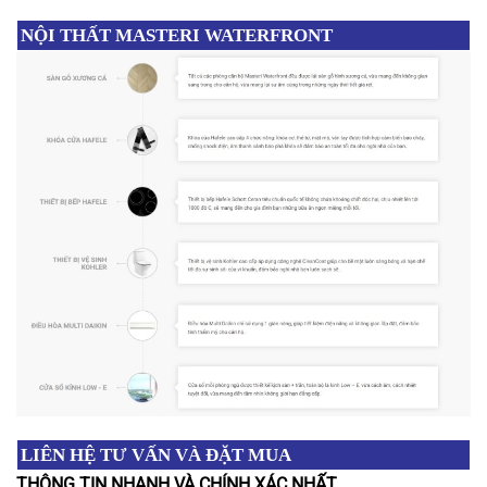
NỘI THẤT
MASTERI WATERFRONT
LIÊN HỆ TƯ VẤN VÀ ĐẶT MUA
THÔNG TIN NHANH VÀ CHÍNH XÁC NHẤT