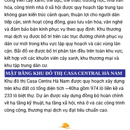
Công viên cây xanh, thể dục, thể thao, trường học, nhà văn
hóa, công trình nhà ở xã hội được quy hoạch tập trung tạo
không gian kiến trúc cảnh quan, thuận lợi cho người dân
tiếp cận, sinh hoạt cộng đồng, giao lưu văn hóa, văn nghệ
và đảm bảo bán kính phục vụ theo quy định. Khu thương
mại dịch vụ được bố trí trên các trục đường chính phục vụ
dân cư mới trong khu vực lập quy hoạch và các vùng lân
cận. Bãi đỗ xe được bố trí phân tán đều trên toàn khu vực,
kết hợp với các khuôn viên cây xanh, khu thương mại và
khu tập trung dân cư.
MẶT BẰNG KHU ĐÔ THỊ CASA CENTRAL HÀ NAM
Khu đô thị Casa Centra Hà Nam được quy hoạch xây dựng
trên khu đất có tổng diện tích ~40ha gồm 974 lô liền kề và
233 lô biệt thự. Dự án được xây dựng đồng bộ hoàn chỉnh
về hạ tầng kỹ thuật, hạ tầng xã hội, nhà ở và các công trình
công cộng, thương mại dịch vụ đạt tiêu chuẩn cao.