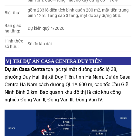
bình 5m. Cao 4 tầng, mật độ xây dựng 60 – 70%
gồm 233 lô diện tích bình quân 200 m2, mặt tiền trung
Biệt thự:
bình 12m. Tầng cao 3 tầng, mật độ xây dựng 50%
Bàn giao
Dự kiến quý 4/2026
hạ tầng:
Hình thức
Sổ đỏ lâu dài
sở hữu:
VỊ TRÍ DỰ ÁN CASA CENTRA DUY TIÊN
Dự án Casa Centra
tọa lạc tại mặt đường quốc lộ 38,
phường Duy Hải, thị xã Duy Tiên, tỉnh Hà Nam. Dự án Casa
Centra Hà Nam cách đường QL1A 600 m, cao tốc Cầu Giẽ
Ninh Bình 2 km. Bao quanh khu đô thị là các khu công
nghiệp Đồng Văn II, Đồng Văn III, Đồng Văn IV.