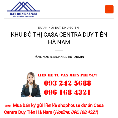
Bỏ
qua
nội
dung
DỰ ÁN NỔI BẬT
,
KHU ĐÔ THỊ
KHU ĐÔ THỊ CASA CENTRA DUY TIÊN
HÀ NAM
ĐĂNG VÀO
04/03/2025
BỞI
ADMIN
Mua bán ký gửi liền kề shophouse dự án Casa
Centra Duy Tiên Hà Nam (
Hotline: 096.168.4321
)