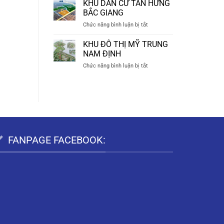
KHU
TIÊN
KHU DÂN CƯ TÂN HƯNG
ĐÔ
HÀ
BẮC GIANG
THỊ
NAM
ở
Chức năng bình luận bị tắt
BẠCH
KHU
THƯỢNG
DÂN
KHU ĐÔ THỊ MỸ TRUNG
DUY
CƯ
TIÊN
NAM ĐỊNH
TÂN
HÀ
ở
Chức năng bình luận bị tắt
HƯNG
NAM
KHU
BẮC
ĐÔ
GIANG
THỊ
MỸ
TRUNG
NAM
ĐỊNH
FANPAGE FACEBOOK: