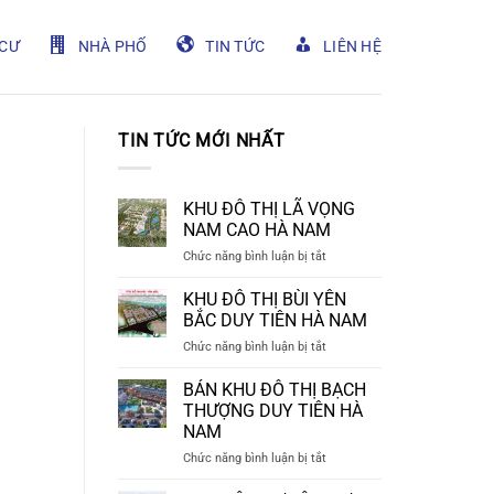
CƯ
NHÀ PHỐ
TIN TỨC
LIÊN HỆ
TIN TỨC MỚI NHẤT
KHU ĐÔ THỊ LÃ VỌNG
NAM CAO HÀ NAM
ở
Chức năng bình luận bị tắt
KHU
ĐÔ
KHU ĐÔ THỊ BÙI YÊN
THỊ
BẮC DUY TIÊN HÀ NAM
LÃ
ở
Chức năng bình luận bị tắt
VỌNG
KHU
NAM
ĐÔ
BÁN KHU ĐÔ THỊ BẠCH
CAO
THỊ
HÀ
THƯỢNG DUY TIÊN HÀ
BÙI
NAM
NAM
YÊN
ở
Chức năng bình luận bị tắt
BẮC
BÁN
DUY