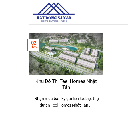
Bỏ
qua
nội
dung
02
Th12
Khu Đô Thị Teel Homes Nhật
Tân
Nhận mua bán ký gửi liền kề, biệt thự
dự án Teel Homes Nhật Tân ...