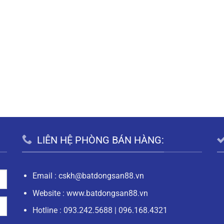
LIÊN HỆ PHÒNG BÁN HÀNG:
Email :
cskh@batdongsan88.vn
Website : www.batdongsan88.vn
Hotline :
093.242.5688
|
096.168.4321