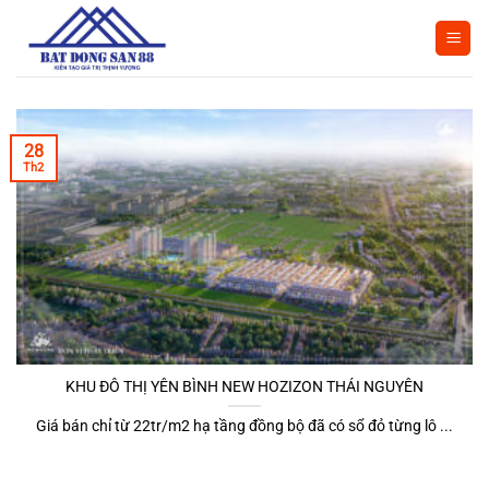
Bỏ
qua
nội
dung
28
Th2
KHU ĐÔ THỊ YÊN BÌNH NEW HOZIZON THÁI NGUYÊN
Giá bán chỉ từ 22tr/m2 hạ tầng đồng bộ đã có sổ đỏ từng lô ...