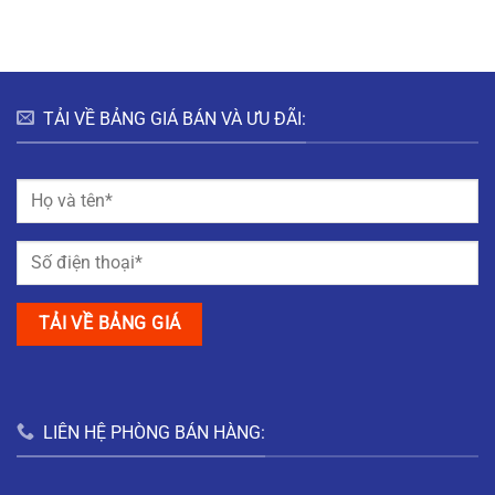
NAM
THỊ
GIANG
MỸ
TRUNG
NAM
ĐỊNH
TẢI VỀ BẢNG GIÁ BÁN VÀ ƯU ĐÃI:
LIÊN HỆ PHÒNG BÁN HÀNG: