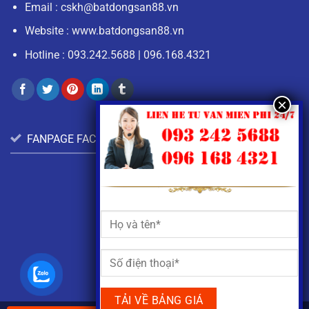
Email :
cskh@batdongsan88.vn
Website : www.batdongsan88.vn
Hotline :
093.242.5688
|
096.168.4321
FANPAGE FACEBOOK: