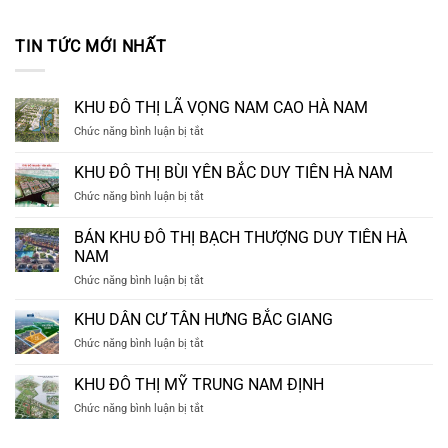
TIN TỨC MỚI NHẤT
KHU ĐÔ THỊ LÃ VỌNG NAM CAO HÀ NAM
ở
Chức năng bình luận bị tắt
KHU
ĐÔ
KHU ĐÔ THỊ BÙI YÊN BẮC DUY TIÊN HÀ NAM
THỊ
ở
Chức năng bình luận bị tắt
LÃ
KHU
VỌNG
ĐÔ
NAM
BÁN KHU ĐÔ THỊ BẠCH THƯỢNG DUY TIÊN HÀ
THỊ
CAO
NAM
BÙI
HÀ
ở
Chức năng bình luận bị tắt
YÊN
NAM
BÁN
BẮC
KHU
DUY
KHU DÂN CƯ TÂN HƯNG BẮC GIANG
ĐÔ
TIÊN
ở
Chức năng bình luận bị tắt
THỊ
HÀ
KHU
BẠCH
NAM
DÂN
KHU ĐÔ THỊ MỸ TRUNG NAM ĐỊNH
THƯỢNG
CƯ
DUY
ở
Chức năng bình luận bị tắt
TÂN
TIÊN
KHU
HƯNG
HÀ
ĐÔ
BẮC