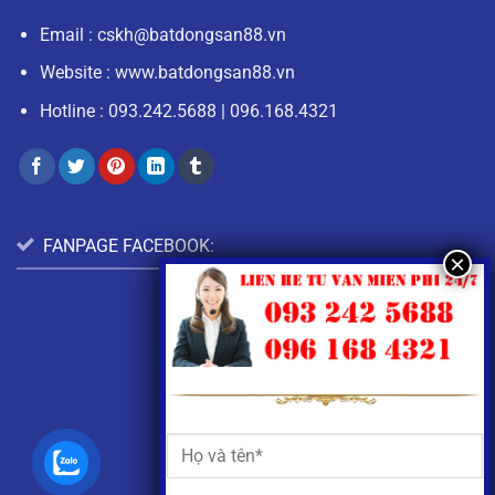
Email :
cskh@batdongsan88.vn
Website : www.batdongsan88.vn
Hotline :
093.242.5688
|
096.168.4321
FANPAGE FACEBOOK: