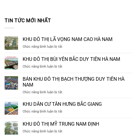
TIN TỨC MỚI NHẤT
KHU ĐÔ THỊ LÃ VỌNG NAM CAO HÀ NAM
ở
Chức năng bình luận bị tắt
KHU
ĐÔ
KHU ĐÔ THỊ BÙI YÊN BẮC DUY TIÊN HÀ NAM
THỊ
ở
Chức năng bình luận bị tắt
LÃ
KHU
VỌNG
ĐÔ
NAM
BÁN KHU ĐÔ THỊ BẠCH THƯỢNG DUY TIÊN HÀ
THỊ
CAO
NAM
BÙI
HÀ
ở
Chức năng bình luận bị tắt
YÊN
NAM
BÁN
BẮC
KHU
DUY
KHU DÂN CƯ TÂN HƯNG BẮC GIANG
ĐÔ
TIÊN
ở
Chức năng bình luận bị tắt
THỊ
HÀ
KHU
BẠCH
NAM
DÂN
KHU ĐÔ THỊ MỸ TRUNG NAM ĐỊNH
THƯỢNG
CƯ
DUY
ở
Chức năng bình luận bị tắt
TÂN
TIÊN
KHU