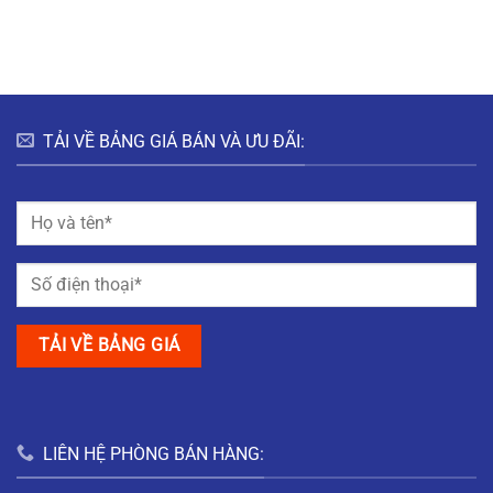
HƯNG
HÀ
ĐÔ
BẮC
NAM
THỊ
GIANG
MỸ
TRUNG
NAM
ĐỊNH
TẢI VỀ BẢNG GIÁ BÁN VÀ ƯU ĐÃI:
LIÊN HỆ PHÒNG BÁN HÀNG: