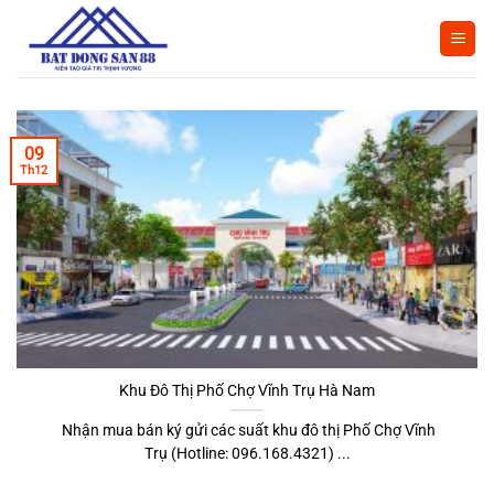
Bỏ
qua
nội
dung
09
Th12
Khu Đô Thị Phố Chợ Vĩnh Trụ Hà Nam
Nhận mua bán ký gửi các suất khu đô thị Phố Chợ Vĩnh
Trụ (Hotline: 096.168.4321) ...