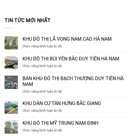
TIN TỨC MỚI NHẤT
KHU ĐÔ THỊ LÃ VỌNG NAM CAO HÀ NAM
ở
Chức năng bình luận bị tắt
KHU
ĐÔ
KHU ĐÔ THỊ BÙI YÊN BẮC DUY TIÊN HÀ NAM
THỊ
ở
Chức năng bình luận bị tắt
LÃ
KHU
VỌNG
ĐÔ
NAM
BÁN KHU ĐÔ THỊ BẠCH THƯỢNG DUY TIÊN HÀ
THỊ
CAO
NAM
BÙI
HÀ
ở
Chức năng bình luận bị tắt
YÊN
NAM
BÁN
BẮC
KHU
DUY
KHU DÂN CƯ TÂN HƯNG BẮC GIANG
ĐÔ
TIÊN
ở
Chức năng bình luận bị tắt
THỊ
HÀ
KHU
BẠCH
NAM
DÂN
KHU ĐÔ THỊ MỸ TRUNG NAM ĐỊNH
THƯỢNG
CƯ
DUY
ở
Chức năng bình luận bị tắt
TÂN
TIÊN
KHU