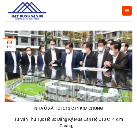
Bỏ
qua
nội
dung
03
Th3
NHÀ Ở XÃ HỘI CT3 CT4 KIM CHUNG
Tư Vấn Thủ Tục Hồ Sơ Đăng Ký Mua Căn Hộ CT3 CT4 Kim
Chung, ...