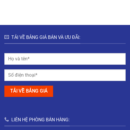
HƯNG
HÀ
ĐÔ
BẮC
NAM
THỊ
GIANG
MỸ
TRUNG
NAM
ĐỊNH
TẢI VỀ BẢNG GIÁ BÁN VÀ ƯU ĐÃI:
LIÊN HỆ PHÒNG BÁN HÀNG: