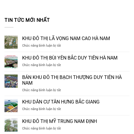
TIN TỨC MỚI NHẤT
KHU ĐÔ THỊ LÃ VỌNG NAM CAO HÀ NAM
ở
Chức năng bình luận bị tắt
KHU
ĐÔ
KHU ĐÔ THỊ BÙI YÊN BẮC DUY TIÊN HÀ NAM
THỊ
ở
Chức năng bình luận bị tắt
LÃ
KHU
VỌNG
ĐÔ
NAM
BÁN KHU ĐÔ THỊ BẠCH THƯỢNG DUY TIÊN HÀ
THỊ
CAO
NAM
BÙI
HÀ
ở
Chức năng bình luận bị tắt
YÊN
NAM
BÁN
BẮC
KHU
DUY
KHU DÂN CƯ TÂN HƯNG BẮC GIANG
ĐÔ
TIÊN
ở
Chức năng bình luận bị tắt
THỊ
HÀ
KHU
BẠCH
NAM
DÂN
KHU ĐÔ THỊ MỸ TRUNG NAM ĐỊNH
THƯỢNG
CƯ
DUY
ở
Chức năng bình luận bị tắt
TÂN
TIÊN
KHU