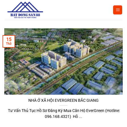
Bỏ
qua
nội
dung
15
Th3
NHÀ Ở XÃ HỘI EVERGREEN BẮC GIANG
Tư Vấn Thủ Tục Hồ Sơ Đăng Ký Mua Căn Hộ EverGreen (Hotline:
096.168.4321) Hỗ ...