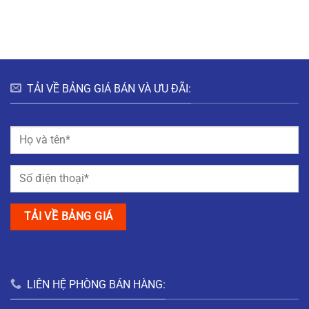
HƯNG
HÀ
ĐÔ
BẮC
NAM
THỊ
GIANG
MỸ
TRUNG
NAM
ĐỊNH
TẢI VỀ BẢNG GIÁ BÁN VÀ ƯU ĐÃI:
LIÊN HỆ PHÒNG BÁN HÀNG: