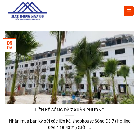
Bỏ
qua
nội
dung
09
Th3
LIỀN KỀ SÔNG ĐÀ 7 XUÂN PHƯƠNG
Nhận mua bán ký gửi các liền kề, shophouse Sông Đà 7 (Hotline:
096.168.4321) GIỚI ...