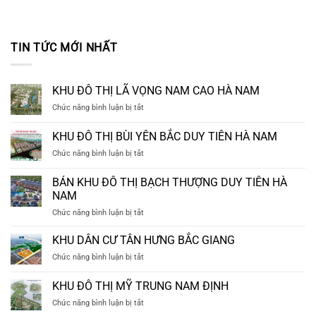
TIN TỨC MỚI NHẤT
KHU ĐÔ THỊ LÃ VỌNG NAM CAO HÀ NAM
ở
Chức năng bình luận bị tắt
KHU
ĐÔ
KHU ĐÔ THỊ BÙI YÊN BẮC DUY TIÊN HÀ NAM
THỊ
ở
Chức năng bình luận bị tắt
LÃ
KHU
VỌNG
ĐÔ
NAM
BÁN KHU ĐÔ THỊ BẠCH THƯỢNG DUY TIÊN HÀ
THỊ
CAO
NAM
BÙI
HÀ
ở
Chức năng bình luận bị tắt
YÊN
NAM
BÁN
BẮC
KHU
DUY
KHU DÂN CƯ TÂN HƯNG BẮC GIANG
ĐÔ
TIÊN
ở
Chức năng bình luận bị tắt
THỊ
HÀ
KHU
BẠCH
NAM
DÂN
KHU ĐÔ THỊ MỸ TRUNG NAM ĐỊNH
THƯỢNG
CƯ
DUY
ở
Chức năng bình luận bị tắt
TÂN
TIÊN
KHU