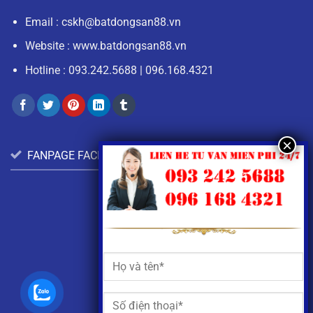
Email :
cskh@batdongsan88.vn
Website : www.batdongsan88.vn
Hotline :
093.242.5688
|
096.168.4321
FANPAGE FACEBOOK: