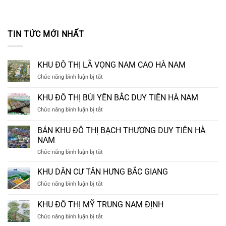
TIN TỨC MỚI NHẤT
KHU ĐÔ THỊ LÃ VỌNG NAM CAO HÀ NAM
ở
Chức năng bình luận bị tắt
KHU
ĐÔ
KHU ĐÔ THỊ BÙI YÊN BẮC DUY TIÊN HÀ NAM
THỊ
ở
Chức năng bình luận bị tắt
LÃ
KHU
VỌNG
ĐÔ
NAM
BÁN KHU ĐÔ THỊ BẠCH THƯỢNG DUY TIÊN HÀ
THỊ
CAO
NAM
BÙI
HÀ
ở
Chức năng bình luận bị tắt
YÊN
NAM
BÁN
BẮC
KHU
DUY
KHU DÂN CƯ TÂN HƯNG BẮC GIANG
ĐÔ
TIÊN
ở
Chức năng bình luận bị tắt
THỊ
HÀ
KHU
BẠCH
NAM
DÂN
KHU ĐÔ THỊ MỸ TRUNG NAM ĐỊNH
THƯỢNG
CƯ
DUY
ở
Chức năng bình luận bị tắt
TÂN
TIÊN
KHU