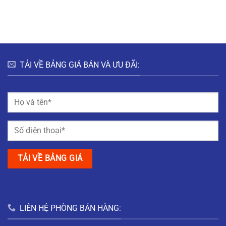
HƯNG
HÀ
ĐÔ
BẮC
NAM
THỊ
GIANG
MỸ
TRUNG
NAM
ĐỊNH
TẢI VỀ BẢNG GIÁ BÁN VÀ ƯU ĐÃI:
LIÊN HỆ PHÒNG BÁN HÀNG: