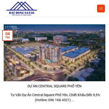
Bỏ
qua
nội
dung
04
Th3
DỰ ÁN CENTRAL SQUARE PHỔ YÊN
Tư Vấn Dự Án Central Square Phổ Yên, Chiết Khấu Đến 9,5%
(Hotline: 096.168.4321) ...