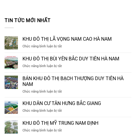
TIN TỨC MỚI NHẤT
KHU ĐÔ THỊ LÃ VỌNG NAM CAO HÀ NAM
ở
Chức năng bình luận bị tắt
KHU
ĐÔ
KHU ĐÔ THỊ BÙI YÊN BẮC DUY TIÊN HÀ NAM
THỊ
ở
Chức năng bình luận bị tắt
LÃ
KHU
VỌNG
ĐÔ
NAM
BÁN KHU ĐÔ THỊ BẠCH THƯỢNG DUY TIÊN HÀ
THỊ
CAO
NAM
BÙI
HÀ
ở
Chức năng bình luận bị tắt
YÊN
NAM
BÁN
BẮC
KHU
DUY
KHU DÂN CƯ TÂN HƯNG BẮC GIANG
ĐÔ
TIÊN
ở
Chức năng bình luận bị tắt
THỊ
HÀ
KHU
BẠCH
NAM
DÂN
KHU ĐÔ THỊ MỸ TRUNG NAM ĐỊNH
THƯỢNG
CƯ
DUY
ở
Chức năng bình luận bị tắt
TÂN
TIÊN
KHU