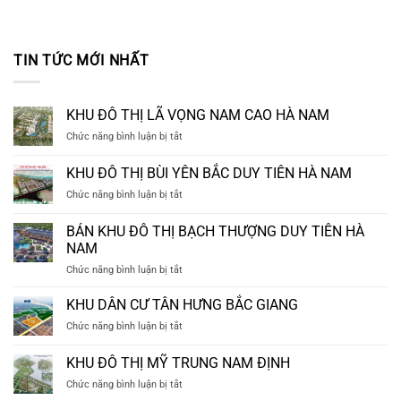
TIN TỨC MỚI NHẤT
KHU ĐÔ THỊ LÃ VỌNG NAM CAO HÀ NAM
ở
Chức năng bình luận bị tắt
KHU
ĐÔ
KHU ĐÔ THỊ BÙI YÊN BẮC DUY TIÊN HÀ NAM
THỊ
ở
Chức năng bình luận bị tắt
LÃ
KHU
VỌNG
ĐÔ
NAM
BÁN KHU ĐÔ THỊ BẠCH THƯỢNG DUY TIÊN HÀ
THỊ
CAO
NAM
BÙI
HÀ
ở
Chức năng bình luận bị tắt
YÊN
NAM
BÁN
BẮC
KHU
DUY
KHU DÂN CƯ TÂN HƯNG BẮC GIANG
ĐÔ
TIÊN
ở
Chức năng bình luận bị tắt
THỊ
HÀ
KHU
BẠCH
NAM
DÂN
KHU ĐÔ THỊ MỸ TRUNG NAM ĐỊNH
THƯỢNG
CƯ
DUY
ở
Chức năng bình luận bị tắt
TÂN
TIÊN
KHU