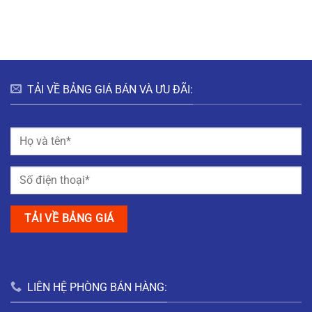
HƯNG
HÀ
ĐÔ
BẮC
NAM
THỊ
GIANG
MỸ
TRUNG
NAM
ĐỊNH
TẢI VỀ BẢNG GIÁ BÁN VÀ ƯU ĐÃI:
LIÊN HỆ PHÒNG BÁN HÀNG: