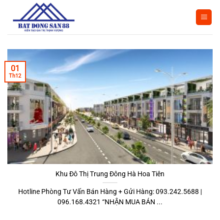
Bỏ
qua
nội
dung
01
Th12
Khu Đô Thị Trung Đông Hà Hoa Tiên
Hotline Phòng Tư Vấn Bán Hàng + Gửi Hàng: 093.242.5688 |
096.168.4321 “NHẬN MUA BÁN ...