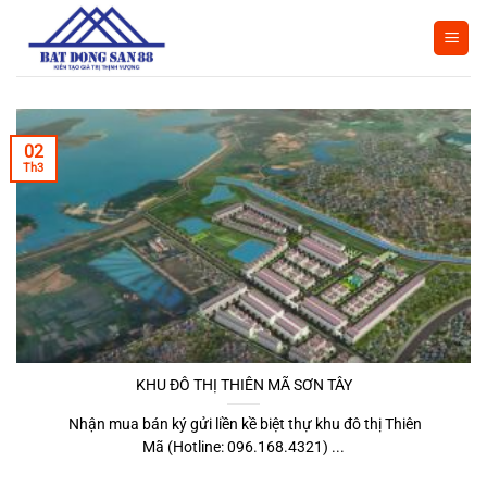
Bỏ
qua
nội
dung
02
Th3
KHU ĐÔ THỊ THIÊN MÃ SƠN TÂY
Nhận mua bán ký gửi liền kề biệt thự khu đô thị Thiên
Mã (Hotline: 096.168.4321) ...