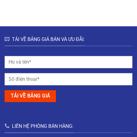
HƯNG
HÀ
ĐÔ
BẮC
NAM
THỊ
GIANG
MỸ
TRUNG
NAM
ĐỊNH
TẢI VỀ BẢNG GIÁ BÁN VÀ ƯU ĐÃI:
LIÊN HỆ PHÒNG BÁN HÀNG: