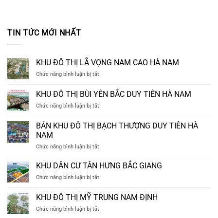
TIN TỨC MỚI NHẤT
KHU ĐÔ THỊ LÃ VỌNG NAM CAO HÀ NAM
ở
Chức năng bình luận bị tắt
KHU
ĐÔ
KHU ĐÔ THỊ BÙI YÊN BẮC DUY TIÊN HÀ NAM
THỊ
ở
Chức năng bình luận bị tắt
LÃ
KHU
VỌNG
ĐÔ
NAM
BÁN KHU ĐÔ THỊ BẠCH THƯỢNG DUY TIÊN HÀ
THỊ
CAO
NAM
BÙI
HÀ
ở
Chức năng bình luận bị tắt
YÊN
NAM
BÁN
BẮC
KHU
DUY
KHU DÂN CƯ TÂN HƯNG BẮC GIANG
ĐÔ
TIÊN
ở
Chức năng bình luận bị tắt
THỊ
HÀ
KHU
BẠCH
NAM
DÂN
KHU ĐÔ THỊ MỸ TRUNG NAM ĐỊNH
THƯỢNG
CƯ
DUY
ở
Chức năng bình luận bị tắt
TÂN
TIÊN
KHU