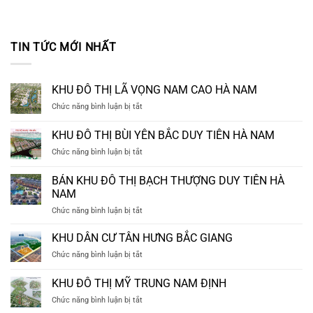
TIN TỨC MỚI NHẤT
KHU ĐÔ THỊ LÃ VỌNG NAM CAO HÀ NAM
ở
Chức năng bình luận bị tắt
KHU
ĐÔ
KHU ĐÔ THỊ BÙI YÊN BẮC DUY TIÊN HÀ NAM
THỊ
ở
Chức năng bình luận bị tắt
LÃ
KHU
VỌNG
ĐÔ
NAM
BÁN KHU ĐÔ THỊ BẠCH THƯỢNG DUY TIÊN HÀ
THỊ
CAO
NAM
BÙI
HÀ
ở
Chức năng bình luận bị tắt
YÊN
NAM
BÁN
BẮC
KHU
DUY
KHU DÂN CƯ TÂN HƯNG BẮC GIANG
ĐÔ
TIÊN
ở
Chức năng bình luận bị tắt
THỊ
HÀ
KHU
BẠCH
NAM
DÂN
KHU ĐÔ THỊ MỸ TRUNG NAM ĐỊNH
THƯỢNG
CƯ
DUY
ở
Chức năng bình luận bị tắt
TÂN
TIÊN
KHU