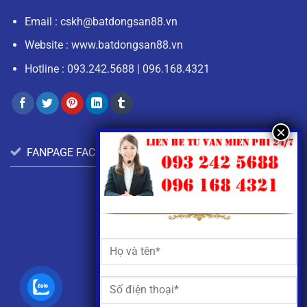
Email :
cskh@batdongsan88.vn
Website : www.batdongsan88.vn
Hotline :
093.242.5688
|
096.168.4321
FANPAGE FACEBOOK: