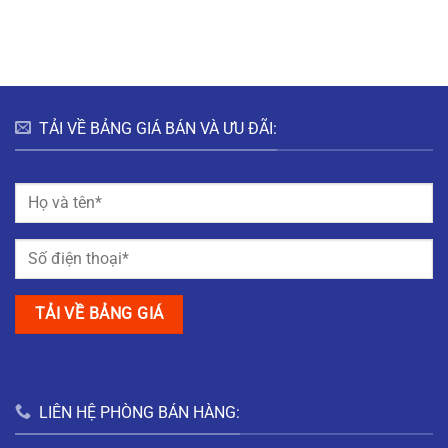
HƯNG
HÀ
ĐÔ
BẮC
NAM
THỊ
GIANG
MỸ
TRUNG
NAM
ĐỊNH
TẢI VỀ BẢNG GIÁ BÁN VÀ ƯU ĐÃI:
LIÊN HỆ PHÒNG BÁN HÀNG: