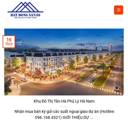
Bỏ
qua
nội
dung
16
Th12
Khu Đô Thị Tân Hà Phủ Lý Hà Nam
Nhận mua bán ký gửi các suất ngoại giao dự án (Hotline:
096.168.4321) GIỚI THIỆU DỰ ...