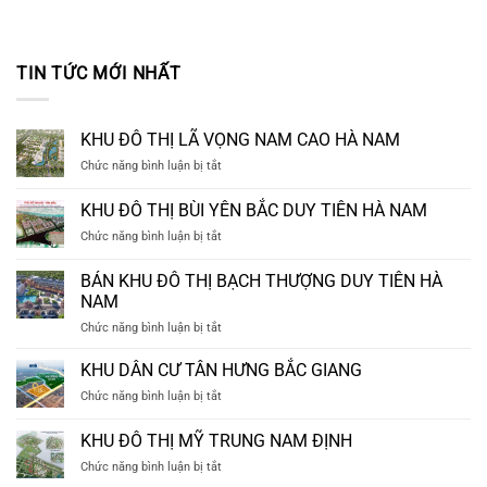
TIN TỨC MỚI NHẤT
KHU ĐÔ THỊ LÃ VỌNG NAM CAO HÀ NAM
ở
Chức năng bình luận bị tắt
KHU
ĐÔ
KHU ĐÔ THỊ BÙI YÊN BẮC DUY TIÊN HÀ NAM
THỊ
ở
Chức năng bình luận bị tắt
LÃ
KHU
VỌNG
ĐÔ
NAM
BÁN KHU ĐÔ THỊ BẠCH THƯỢNG DUY TIÊN HÀ
THỊ
CAO
NAM
BÙI
HÀ
ở
Chức năng bình luận bị tắt
YÊN
NAM
BÁN
BẮC
KHU
DUY
KHU DÂN CƯ TÂN HƯNG BẮC GIANG
ĐÔ
TIÊN
ở
Chức năng bình luận bị tắt
THỊ
HÀ
KHU
BẠCH
NAM
DÂN
KHU ĐÔ THỊ MỸ TRUNG NAM ĐỊNH
THƯỢNG
CƯ
DUY
ở
Chức năng bình luận bị tắt
TÂN
TIÊN
KHU