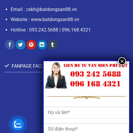
Email :
cskh@batdongsan88.vn
Website : www.batdongsan88.vn
Hotline :
093.242.5688
|
096.168.4321
FANPAGE FACEBOOK: