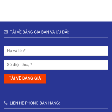
HƯNG
HÀ
ĐÔ
BẮC
NAM
THỊ
GIANG
MỸ
TRUNG
NAM
ĐỊNH
TẢI VỀ BẢNG GIÁ BÁN VÀ ƯU ĐÃI:
LIÊN HỆ PHÒNG BÁN HÀNG: