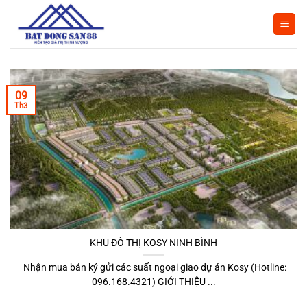
Bỏ
qua
nội
dung
09
Th3
KHU ĐÔ THỊ KOSY NINH BÌNH
Nhận mua bán ký gửi các suất ngoại giao dự án Kosy (Hotline:
096.168.4321) GIỚI THIỆU ...