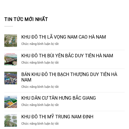
TIN TỨC MỚI NHẤT
KHU ĐÔ THỊ LÃ VỌNG NAM CAO HÀ NAM
ở
Chức năng bình luận bị tắt
KHU
ĐÔ
KHU ĐÔ THỊ BÙI YÊN BẮC DUY TIÊN HÀ NAM
THỊ
ở
Chức năng bình luận bị tắt
LÃ
KHU
VỌNG
ĐÔ
NAM
BÁN KHU ĐÔ THỊ BẠCH THƯỢNG DUY TIÊN HÀ
THỊ
CAO
NAM
BÙI
HÀ
ở
Chức năng bình luận bị tắt
YÊN
NAM
BÁN
BẮC
KHU
DUY
KHU DÂN CƯ TÂN HƯNG BẮC GIANG
ĐÔ
TIÊN
ở
Chức năng bình luận bị tắt
THỊ
HÀ
KHU
BẠCH
NAM
DÂN
KHU ĐÔ THỊ MỸ TRUNG NAM ĐỊNH
THƯỢNG
CƯ
DUY
ở
Chức năng bình luận bị tắt
TÂN
TIÊN
KHU