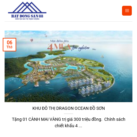
Bỏ
qua
nội
dung
06
Th3
KHU ĐÔ THỊ DRAGON OCEAN ĐỒ SƠN
Tặng 01 CÀNH MAI VÀNG trị giá 300 triệu đồng. Chính sách
chiết khấu 4 ...