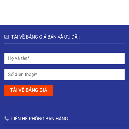
HƯNG
HÀ
ĐÔ
BẮC
NAM
THỊ
GIANG
MỸ
TRUNG
NAM
ĐỊNH
TẢI VỀ BẢNG GIÁ BÁN VÀ ƯU ĐÃI:
LIÊN HỆ PHÒNG BÁN HÀNG: