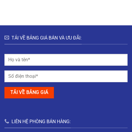
HƯNG
HÀ
ĐÔ
BẮC
NAM
THỊ
GIANG
MỸ
TRUNG
NAM
ĐỊNH
TẢI VỀ BẢNG GIÁ BÁN VÀ ƯU ĐÃI:
LIÊN HỆ PHÒNG BÁN HÀNG: