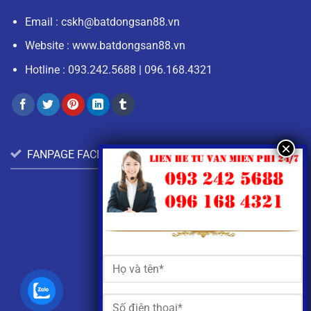
Email :
cskh@batdongsan88.vn
Website : www.batdongsan88.vn
Hotline :
093.242.5688
|
096.168.4321
FANPAGE FACEBOOK: