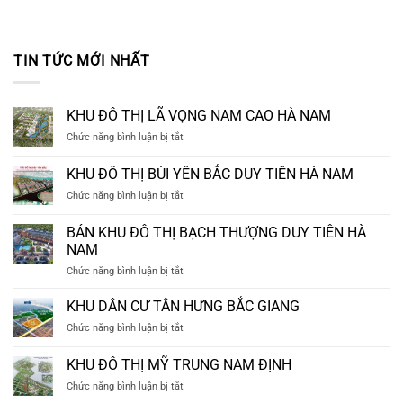
TIN TỨC MỚI NHẤT
KHU ĐÔ THỊ LÃ VỌNG NAM CAO HÀ NAM
ở
Chức năng bình luận bị tắt
KHU
ĐÔ
KHU ĐÔ THỊ BÙI YÊN BẮC DUY TIÊN HÀ NAM
THỊ
ở
Chức năng bình luận bị tắt
LÃ
KHU
VỌNG
ĐÔ
NAM
BÁN KHU ĐÔ THỊ BẠCH THƯỢNG DUY TIÊN HÀ
THỊ
CAO
NAM
BÙI
HÀ
ở
Chức năng bình luận bị tắt
YÊN
NAM
BÁN
BẮC
KHU
DUY
KHU DÂN CƯ TÂN HƯNG BẮC GIANG
ĐÔ
TIÊN
ở
Chức năng bình luận bị tắt
THỊ
HÀ
KHU
BẠCH
NAM
DÂN
KHU ĐÔ THỊ MỸ TRUNG NAM ĐỊNH
THƯỢNG
CƯ
DUY
ở
Chức năng bình luận bị tắt
TÂN
TIÊN
KHU