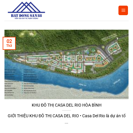
Bỏ
qua
nội
dung
02
Th3
KHU ĐÔ THỊ CASA DEL RIO HÒA BÌNH
GIỚI THIỆU KHU ĐÔ THỊ CASA DEL RIO • Casa Del Rio là dự án tổ
...