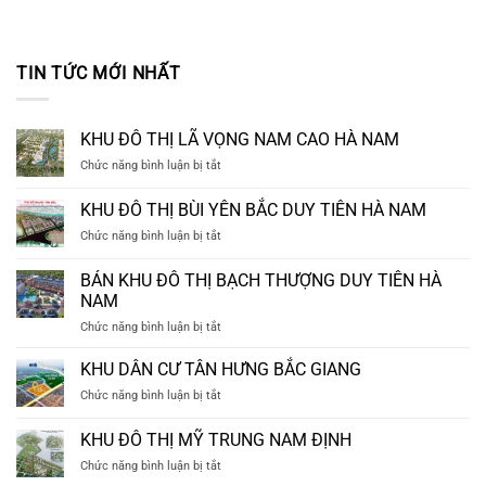
TIN TỨC MỚI NHẤT
KHU ĐÔ THỊ LÃ VỌNG NAM CAO HÀ NAM
ở
Chức năng bình luận bị tắt
KHU
ĐÔ
KHU ĐÔ THỊ BÙI YÊN BẮC DUY TIÊN HÀ NAM
THỊ
ở
Chức năng bình luận bị tắt
LÃ
KHU
VỌNG
ĐÔ
NAM
BÁN KHU ĐÔ THỊ BẠCH THƯỢNG DUY TIÊN HÀ
THỊ
CAO
NAM
BÙI
HÀ
ở
Chức năng bình luận bị tắt
YÊN
NAM
BÁN
BẮC
KHU
DUY
KHU DÂN CƯ TÂN HƯNG BẮC GIANG
ĐÔ
TIÊN
ở
Chức năng bình luận bị tắt
THỊ
HÀ
KHU
BẠCH
NAM
DÂN
KHU ĐÔ THỊ MỸ TRUNG NAM ĐỊNH
THƯỢNG
CƯ
DUY
ở
Chức năng bình luận bị tắt
TÂN
TIÊN
KHU