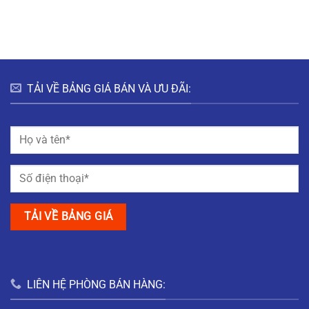
HƯNG
HÀ
ĐÔ
BẮC
NAM
THỊ
GIANG
MỸ
TRUNG
NAM
ĐỊNH
TẢI VỀ BẢNG GIÁ BÁN VÀ ƯU ĐÃI:
LIÊN HỆ PHÒNG BÁN HÀNG: