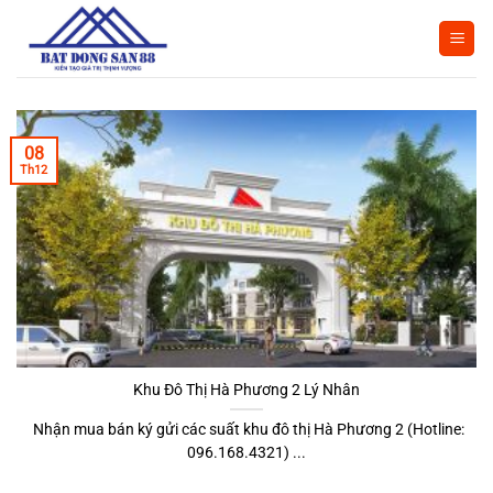
Bỏ
qua
nội
dung
08
Th12
Khu Đô Thị Hà Phương 2 Lý Nhân
Nhận mua bán ký gửi các suất khu đô thị Hà Phương 2 (Hotline:
096.168.4321) ...