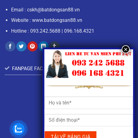
Email :
cskh@batdongsan88.vn
Website : www.batdongsan88.vn
Hotline :
093.242.5688
|
096.168.4321
FANPAGE FACEBOOK: