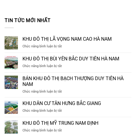
TIN TỨC MỚI NHẤT
KHU ĐÔ THỊ LÃ VỌNG NAM CAO HÀ NAM
ở
Chức năng bình luận bị tắt
KHU
ĐÔ
KHU ĐÔ THỊ BÙI YÊN BẮC DUY TIÊN HÀ NAM
THỊ
ở
Chức năng bình luận bị tắt
LÃ
KHU
VỌNG
ĐÔ
NAM
BÁN KHU ĐÔ THỊ BẠCH THƯỢNG DUY TIÊN HÀ
THỊ
CAO
NAM
BÙI
HÀ
ở
Chức năng bình luận bị tắt
YÊN
NAM
BÁN
BẮC
KHU
DUY
KHU DÂN CƯ TÂN HƯNG BẮC GIANG
ĐÔ
TIÊN
ở
Chức năng bình luận bị tắt
THỊ
HÀ
KHU
BẠCH
NAM
DÂN
KHU ĐÔ THỊ MỸ TRUNG NAM ĐỊNH
THƯỢNG
CƯ
DUY
ở
Chức năng bình luận bị tắt
TÂN
TIÊN
KHU