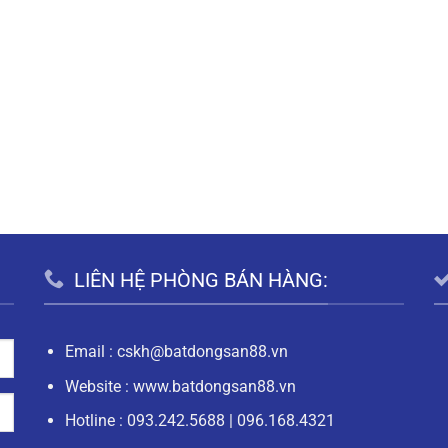
LIÊN HỆ PHÒNG BÁN HÀNG:
Email :
cskh@batdongsan88.vn
Website : www.batdongsan88.vn
Hotline :
093.242.5688
|
096.168.4321