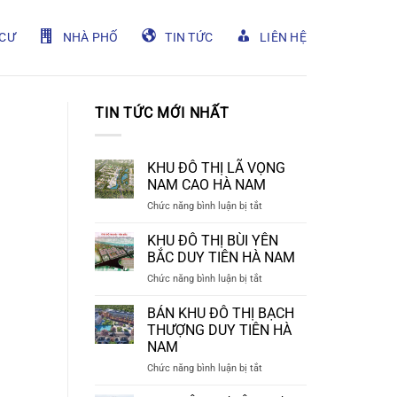
CƯ
NHÀ PHỐ
TIN TỨC
LIÊN HỆ
TIN TỨC MỚI NHẤT
KHU ĐÔ THỊ LÃ VỌNG
NAM CAO HÀ NAM
ở
Chức năng bình luận bị tắt
KHU
ĐÔ
KHU ĐÔ THỊ BÙI YÊN
THỊ
BẮC DUY TIÊN HÀ NAM
LÃ
ở
Chức năng bình luận bị tắt
VỌNG
KHU
NAM
ĐÔ
BÁN KHU ĐÔ THỊ BẠCH
CAO
THỊ
HÀ
THƯỢNG DUY TIÊN HÀ
BÙI
NAM
NAM
YÊN
ở
Chức năng bình luận bị tắt
BẮC
BÁN
DUY