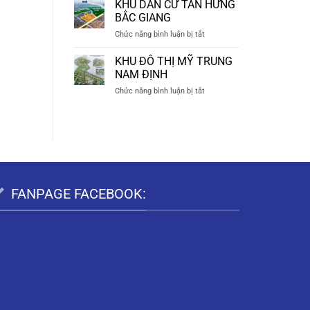
KHU
TIÊN
KHU DÂN CƯ TÂN HƯNG
ĐÔ
HÀ
BẮC GIANG
THỊ
NAM
ở
Chức năng bình luận bị tắt
BẠCH
KHU
THƯỢNG
DÂN
KHU ĐÔ THỊ MỸ TRUNG
DUY
CƯ
TIÊN
NAM ĐỊNH
TÂN
HÀ
ở
Chức năng bình luận bị tắt
HƯNG
NAM
KHU
BẮC
ĐÔ
GIANG
THỊ
MỸ
TRUNG
NAM
ĐỊNH
FANPAGE FACEBOOK: