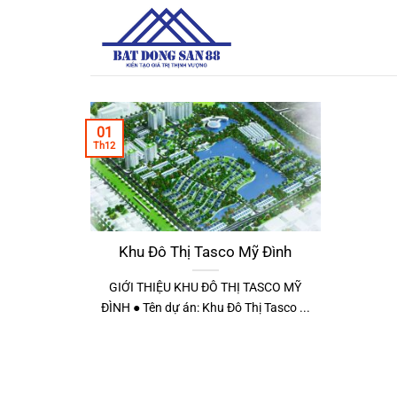
Bỏ
qua
nội
dung
01
Th12
Khu Đô Thị Tasco Mỹ Đình
GIỚI THIỆU KHU ĐÔ THỊ TASCO MỸ
ĐÌNH ● Tên dự án: Khu Đô Thị Tasco ...