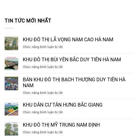
TIN TỨC MỚI NHẤT
KHU ĐÔ THỊ LÃ VỌNG NAM CAO HÀ NAM
ở
Chức năng bình luận bị tắt
KHU
ĐÔ
KHU ĐÔ THỊ BÙI YÊN BẮC DUY TIÊN HÀ NAM
THỊ
ở
Chức năng bình luận bị tắt
LÃ
KHU
VỌNG
ĐÔ
NAM
BÁN KHU ĐÔ THỊ BẠCH THƯỢNG DUY TIÊN HÀ
THỊ
CAO
NAM
BÙI
HÀ
ở
Chức năng bình luận bị tắt
YÊN
NAM
BÁN
BẮC
KHU
DUY
KHU DÂN CƯ TÂN HƯNG BẮC GIANG
ĐÔ
TIÊN
ở
Chức năng bình luận bị tắt
THỊ
HÀ
KHU
BẠCH
NAM
DÂN
KHU ĐÔ THỊ MỸ TRUNG NAM ĐỊNH
THƯỢNG
CƯ
DUY
ở
Chức năng bình luận bị tắt
TÂN
TIÊN
KHU