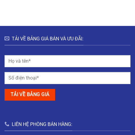
HƯNG
HÀ
ĐÔ
BẮC
NAM
THỊ
GIANG
MỸ
TRUNG
NAM
ĐỊNH
TẢI VỀ BẢNG GIÁ BÁN VÀ ƯU ĐÃI:
LIÊN HỆ PHÒNG BÁN HÀNG: