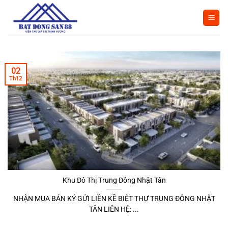
Bỏ
qua
nội
dung
02
Th12
Khu Đô Thị Trung Đông Nhật Tân
NHẬN MUA BÁN KÝ GỬI LIỀN KỀ BIỆT THỰ TRUNG ĐÔNG NHẬT
TÂN LIÊN HỆ: ...