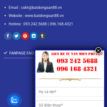
Email :
cskh@batdongsan88.vn
Website : www.batdongsan88.vn
Hotline :
093.242.5688
|
096.168.4321
FANPAGE FACEBOOK: