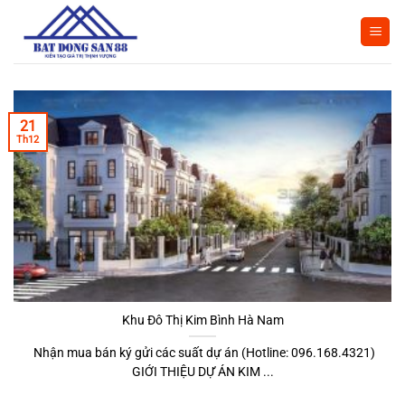
Bỏ
qua
nội
dung
21
Th12
Khu Đô Thị Kim Bình Hà Nam
Nhận mua bán ký gửi các suất dự án (Hotline: 096.168.4321)
GIỚI THIỆU DỰ ÁN KIM ...