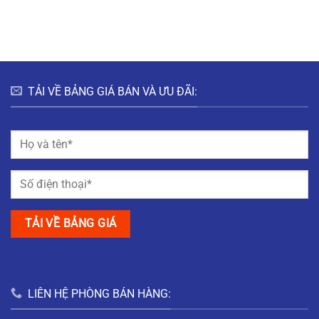
HƯNG
HÀ
ĐÔ
BẮC
NAM
THỊ
GIANG
MỸ
TRUNG
NAM
ĐỊNH
TẢI VỀ BẢNG GIÁ BÁN VÀ ƯU ĐÃI:
LIÊN HỆ PHÒNG BÁN HÀNG: