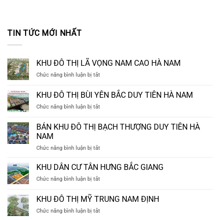
TIN TỨC MỚI NHẤT
KHU ĐÔ THỊ LÃ VỌNG NAM CAO HÀ NAM
ở
Chức năng bình luận bị tắt
KHU
ĐÔ
KHU ĐÔ THỊ BÙI YÊN BẮC DUY TIÊN HÀ NAM
THỊ
ở
Chức năng bình luận bị tắt
LÃ
KHU
VỌNG
ĐÔ
NAM
BÁN KHU ĐÔ THỊ BẠCH THƯỢNG DUY TIÊN HÀ
THỊ
CAO
NAM
BÙI
HÀ
ở
Chức năng bình luận bị tắt
YÊN
NAM
BÁN
BẮC
KHU
DUY
KHU DÂN CƯ TÂN HƯNG BẮC GIANG
ĐÔ
TIÊN
ở
Chức năng bình luận bị tắt
THỊ
HÀ
KHU
BẠCH
NAM
DÂN
KHU ĐÔ THỊ MỸ TRUNG NAM ĐỊNH
THƯỢNG
CƯ
DUY
ở
Chức năng bình luận bị tắt
TÂN
TIÊN
KHU