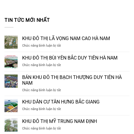
TIN TỨC MỚI NHẤT
KHU ĐÔ THỊ LÃ VỌNG NAM CAO HÀ NAM
ở
Chức năng bình luận bị tắt
KHU
ĐÔ
KHU ĐÔ THỊ BÙI YÊN BẮC DUY TIÊN HÀ NAM
THỊ
ở
Chức năng bình luận bị tắt
LÃ
KHU
VỌNG
ĐÔ
NAM
BÁN KHU ĐÔ THỊ BẠCH THƯỢNG DUY TIÊN HÀ
THỊ
CAO
NAM
BÙI
HÀ
ở
Chức năng bình luận bị tắt
YÊN
NAM
BÁN
BẮC
KHU
DUY
KHU DÂN CƯ TÂN HƯNG BẮC GIANG
ĐÔ
TIÊN
ở
Chức năng bình luận bị tắt
THỊ
HÀ
KHU
BẠCH
NAM
DÂN
KHU ĐÔ THỊ MỸ TRUNG NAM ĐỊNH
THƯỢNG
CƯ
DUY
ở
Chức năng bình luận bị tắt
TÂN
TIÊN
KHU