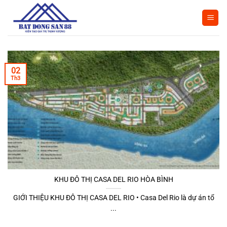
Bỏ
qua
nội
dung
02
Th3
KHU ĐÔ THỊ CASA DEL RIO HÒA BÌNH
GIỚI THIỆU KHU ĐÔ THỊ CASA DEL RIO • Casa Del Rio là dự án tổ
...