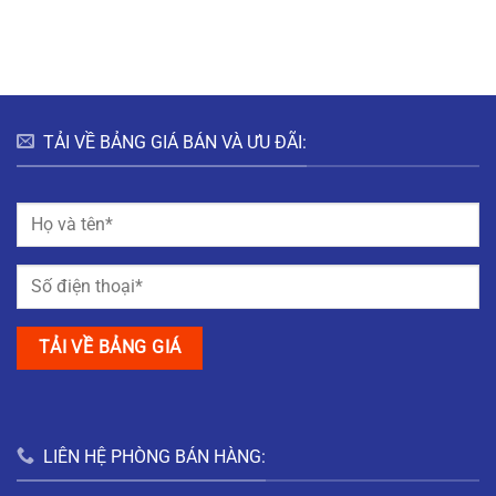
HƯNG
HÀ
ĐÔ
BẮC
NAM
THỊ
GIANG
MỸ
TRUNG
NAM
ĐỊNH
TẢI VỀ BẢNG GIÁ BÁN VÀ ƯU ĐÃI:
LIÊN HỆ PHÒNG BÁN HÀNG: