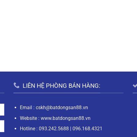
LIÊN HỆ PHÒNG BÁN HÀNG:
Email :
cskh@batdongsan88.vn
Website : www.batdongsan88.vn
Hotline :
093.242.5688
|
096.168.4321