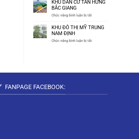
KHU
TIÊN
KHU DÂN CƯ TÂN HƯNG
ĐÔ
HÀ
BẮC GIANG
THỊ
NAM
ở
Chức năng bình luận bị tắt
BẠCH
KHU
THƯỢNG
DÂN
KHU ĐÔ THỊ MỸ TRUNG
DUY
CƯ
TIÊN
NAM ĐỊNH
TÂN
HÀ
ở
Chức năng bình luận bị tắt
HƯNG
NAM
KHU
BẮC
ĐÔ
GIANG
THỊ
MỸ
TRUNG
NAM
ĐỊNH
FANPAGE FACEBOOK: