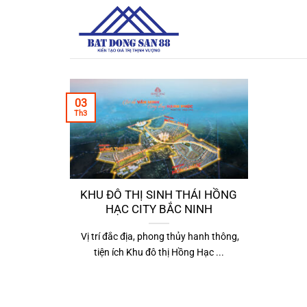
Bỏ
qua
nội
dung
03
Th3
KHU ĐÔ THỊ SINH THÁI HỒNG
HẠC CITY BẮC NINH
Vị trí đắc địa, phong thủy hanh thông,
tiện ích Khu đô thị Hồng Hạc ...