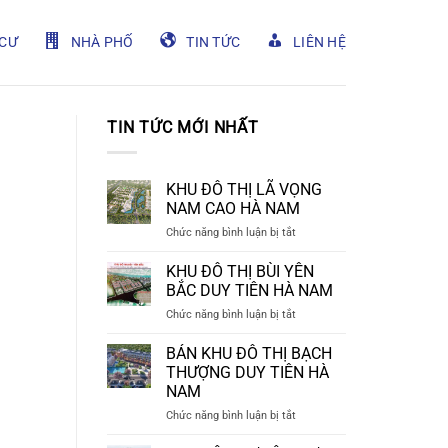
CƯ
NHÀ PHỐ
TIN TỨC
LIÊN HỆ
TIN TỨC MỚI NHẤT
KHU ĐÔ THỊ LÃ VỌNG
NAM CAO HÀ NAM
ở
Chức năng bình luận bị tắt
KHU
ĐÔ
KHU ĐÔ THỊ BÙI YÊN
THỊ
BẮC DUY TIÊN HÀ NAM
LÃ
ở
Chức năng bình luận bị tắt
VỌNG
KHU
NAM
ĐÔ
BÁN KHU ĐÔ THỊ BẠCH
CAO
THỊ
HÀ
THƯỢNG DUY TIÊN HÀ
BÙI
NAM
NAM
YÊN
ở
Chức năng bình luận bị tắt
BẮC
BÁN
DUY