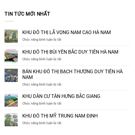
TIN TỨC MỚI NHẤT
KHU ĐÔ THỊ LÃ VỌNG NAM CAO HÀ NAM
ở
Chức năng bình luận bị tắt
KHU
ĐÔ
KHU ĐÔ THỊ BÙI YÊN BẮC DUY TIÊN HÀ NAM
THỊ
ở
Chức năng bình luận bị tắt
LÃ
KHU
VỌNG
ĐÔ
NAM
BÁN KHU ĐÔ THỊ BẠCH THƯỢNG DUY TIÊN HÀ
THỊ
CAO
NAM
BÙI
HÀ
ở
Chức năng bình luận bị tắt
YÊN
NAM
BÁN
BẮC
KHU
DUY
KHU DÂN CƯ TÂN HƯNG BẮC GIANG
ĐÔ
TIÊN
ở
Chức năng bình luận bị tắt
THỊ
HÀ
KHU
BẠCH
NAM
DÂN
KHU ĐÔ THỊ MỸ TRUNG NAM ĐỊNH
THƯỢNG
CƯ
DUY
ở
Chức năng bình luận bị tắt
TÂN
TIÊN
KHU
HƯNG
HÀ
ĐÔ
BẮC