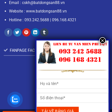
Email :
cskh@batdongsan88.vn
Website : www.batdongsan88.vn
Hotline :
093.242.5688
|
096.168.4321
FANPAGE FACEBOOK: