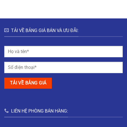
NAM
THỊ
GIANG
MỸ
TRUNG
NAM
ĐỊNH
TẢI VỀ BẢNG GIÁ BÁN VÀ ƯU ĐÃI:
LIÊN HỆ PHÒNG BÁN HÀNG: