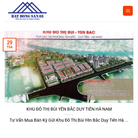
Bỏ
qua
nội
dung
29
Th4
KHU ĐÔ THỊ BÙI YÊN BẮC DUY TIÊN HÀ NAM
Tư Vấn Mua Bán Ký Gửi Khu Đô Thị Bùi Yên Bắc Duy Tiên Hà ...