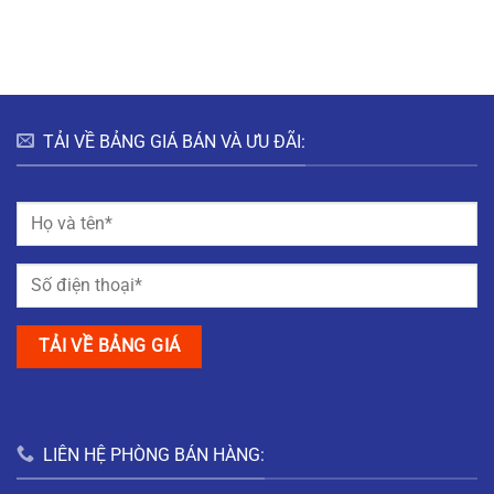
HƯNG
HÀ
ĐÔ
BẮC
NAM
THỊ
GIANG
MỸ
TRUNG
NAM
ĐỊNH
TẢI VỀ BẢNG GIÁ BÁN VÀ ƯU ĐÃI:
LIÊN HỆ PHÒNG BÁN HÀNG: