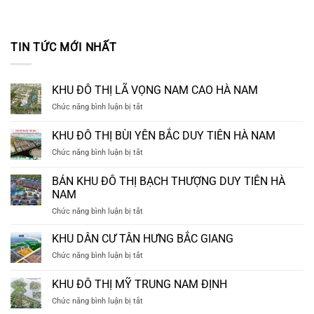
TIN TỨC MỚI NHẤT
KHU ĐÔ THỊ LÃ VỌNG NAM CAO HÀ NAM
ở
Chức năng bình luận bị tắt
KHU
ĐÔ
KHU ĐÔ THỊ BÙI YÊN BẮC DUY TIÊN HÀ NAM
THỊ
ở
Chức năng bình luận bị tắt
LÃ
KHU
VỌNG
ĐÔ
NAM
BÁN KHU ĐÔ THỊ BẠCH THƯỢNG DUY TIÊN HÀ
THỊ
CAO
NAM
BÙI
HÀ
ở
Chức năng bình luận bị tắt
YÊN
NAM
BÁN
BẮC
KHU
DUY
KHU DÂN CƯ TÂN HƯNG BẮC GIANG
ĐÔ
TIÊN
ở
Chức năng bình luận bị tắt
THỊ
HÀ
KHU
BẠCH
NAM
DÂN
KHU ĐÔ THỊ MỸ TRUNG NAM ĐỊNH
THƯỢNG
CƯ
DUY
ở
Chức năng bình luận bị tắt
TÂN
TIÊN
KHU