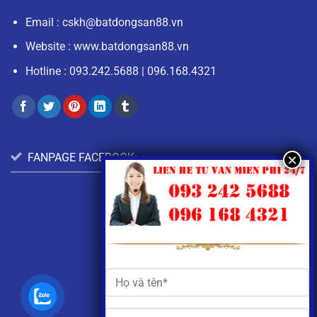
Email :
cskh@batdongsan88.vn
Website : www.batdongsan88.vn
Hotline :
093.242.5688
|
096.168.4321
FANPAGE FACEBOOK: