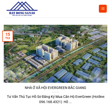
Bỏ
qua
nội
dung
15
Th3
NHÀ Ở XÃ HỘI EVERGREEN BẮC GIANG
Tư Vấn Thủ Tục Hồ Sơ Đăng Ký Mua Căn Hộ EverGreen (Hotline:
096.168.4321) Hỗ ...