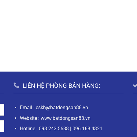
LIÊN HỆ PHÒNG BÁN HÀNG:
Email :
cskh@batdongsan88.vn
Website : www.batdongsan88.vn
Hotline :
093.242.5688
|
096.168.4321