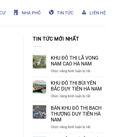
CƯ
NHÀ PHỐ
TIN TỨC
LIÊN HỆ
TIN TỨC MỚI NHẤT
KHU ĐÔ THỊ LÃ VỌNG
NAM CAO HÀ NAM
ở
Chức năng bình luận bị tắt
KHU
ĐÔ
KHU ĐÔ THỊ BÙI YÊN
THỊ
BẮC DUY TIÊN HÀ NAM
LÃ
ở
Chức năng bình luận bị tắt
VỌNG
KHU
NAM
ĐÔ
BÁN KHU ĐÔ THỊ BẠCH
CAO
THỊ
HÀ
THƯỢNG DUY TIÊN HÀ
BÙI
NAM
NAM
YÊN
ở
Chức năng bình luận bị tắt
BẮC
BÁN
DUY