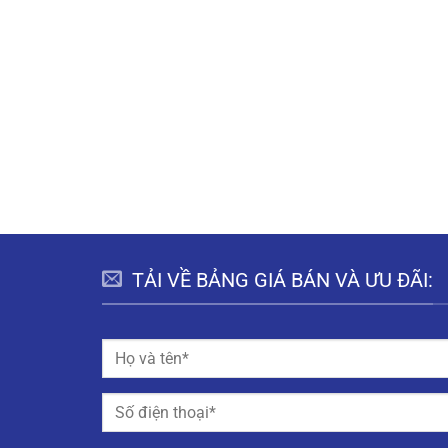
TẢI VỀ BẢNG GIÁ BÁN VÀ ƯU ĐÃI: