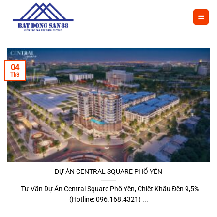
Bỏ
qua
nội
dung
04
Th3
DỰ ÁN CENTRAL SQUARE PHỔ YÊN
Tư Vấn Dự Án Central Square Phổ Yên, Chiết Khấu Đến 9,5%
(Hotline: 096.168.4321) ...