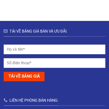
HƯNG
HÀ
ĐÔ
BẮC
NAM
THỊ
GIANG
MỸ
TRUNG
NAM
ĐỊNH
TẢI VỀ BẢNG GIÁ BÁN VÀ ƯU ĐÃI:
LIÊN HỆ PHÒNG BÁN HÀNG: