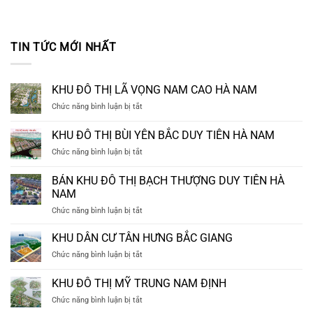
TIN TỨC MỚI NHẤT
KHU ĐÔ THỊ LÃ VỌNG NAM CAO HÀ NAM
ở
Chức năng bình luận bị tắt
KHU
ĐÔ
KHU ĐÔ THỊ BÙI YÊN BẮC DUY TIÊN HÀ NAM
THỊ
ở
Chức năng bình luận bị tắt
LÃ
KHU
VỌNG
ĐÔ
NAM
BÁN KHU ĐÔ THỊ BẠCH THƯỢNG DUY TIÊN HÀ
THỊ
CAO
NAM
BÙI
HÀ
ở
Chức năng bình luận bị tắt
YÊN
NAM
BÁN
BẮC
KHU
DUY
KHU DÂN CƯ TÂN HƯNG BẮC GIANG
ĐÔ
TIÊN
ở
Chức năng bình luận bị tắt
THỊ
HÀ
KHU
BẠCH
NAM
DÂN
KHU ĐÔ THỊ MỸ TRUNG NAM ĐỊNH
THƯỢNG
CƯ
DUY
ở
Chức năng bình luận bị tắt
TÂN
TIÊN
KHU