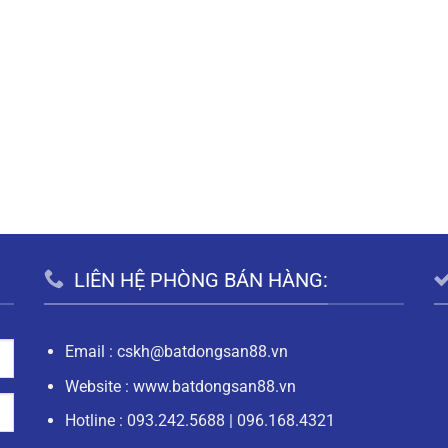
LIÊN HỆ PHÒNG BÁN HÀNG:
Email :
cskh@batdongsan88.vn
Website : www.batdongsan88.vn
Hotline :
093.242.5688
|
096.168.4321