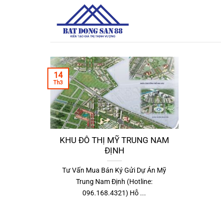
Bỏ
qua
nội
dung
14
Th3
KHU ĐÔ THỊ MỸ TRUNG NAM
ĐỊNH
Tư Vấn Mua Bán Ký Gửi Dự Án Mỹ
Trung Nam Định (Hotline:
096.168.4321) Hỗ ...