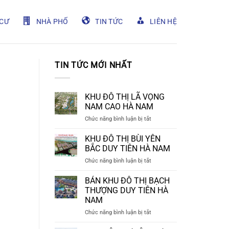
CƯ
NHÀ PHỐ
TIN TỨC
LIÊN HỆ
TIN TỨC MỚI NHẤT
KHU ĐÔ THỊ LÃ VỌNG
NAM CAO HÀ NAM
ở
Chức năng bình luận bị tắt
KHU
ĐÔ
KHU ĐÔ THỊ BÙI YÊN
THỊ
BẮC DUY TIÊN HÀ NAM
LÃ
ở
Chức năng bình luận bị tắt
VỌNG
KHU
NAM
ĐÔ
BÁN KHU ĐÔ THỊ BẠCH
CAO
THỊ
HÀ
THƯỢNG DUY TIÊN HÀ
BÙI
NAM
NAM
YÊN
ở
Chức năng bình luận bị tắt
BẮC
BÁN
DUY