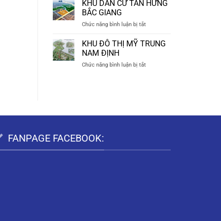
KHU
TIÊN
KHU DÂN CƯ TÂN HƯNG
ĐÔ
HÀ
BẮC GIANG
THỊ
NAM
ở
Chức năng bình luận bị tắt
BẠCH
KHU
THƯỢNG
DÂN
KHU ĐÔ THỊ MỸ TRUNG
DUY
CƯ
TIÊN
NAM ĐỊNH
TÂN
HÀ
ở
Chức năng bình luận bị tắt
HƯNG
NAM
KHU
BẮC
ĐÔ
GIANG
THỊ
MỸ
TRUNG
NAM
ĐỊNH
FANPAGE FACEBOOK: